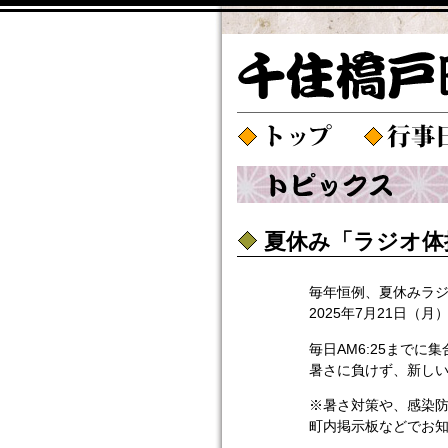
夏休み「ラジオ体
毎年恒例、夏休みラ
2025年7月21日（
毎日AM6:25までに
暑さに負けず、新し
※暑さ対策や、感染
町内掲示板などでお