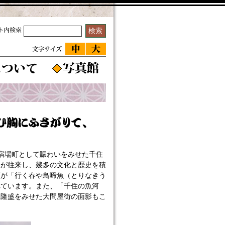
宿場町として賑わいをみせた千住
ちが往来し、幾多の文化と歴史を積
蕉が「行く春や鳥啼魚（とりなきう
れています。また、「千住の魚河
れ隆盛をみせた大問屋街の面影もこ