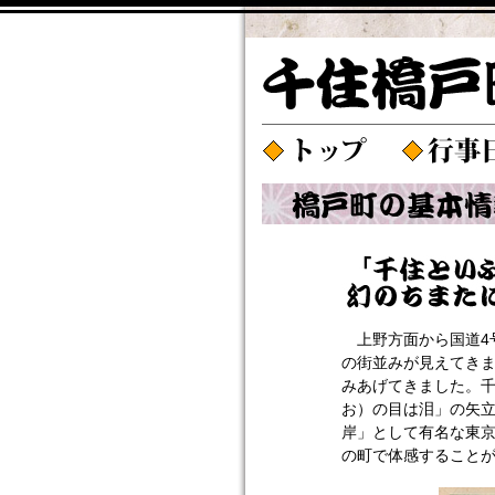
上野方面から国道4
の街並みが見えてき
みあげてきました。
お）の目は泪」の矢
岸」として有名な東
の町で体感すること