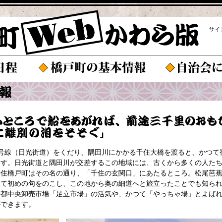
号線（日光街道）をくだり、隅田川にかかる千住大橋を渡ると、かつて
ます。日光街道と隅田川が交差するこの地域には、古くから多くの人た
千住橋戸町はその名の通り、「千住の玄関口」にあたるところ。松尾芭
立て初めの句をのこし、この地から奥の細道へと旅立ったことでも知ら
京都中央卸売市場「足立市場」の活気や、かつて「やっちゃ場」とよば
ができます。