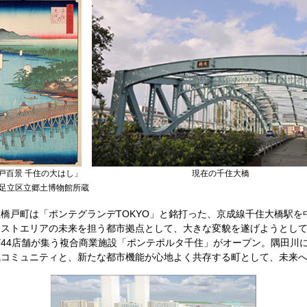
戸百景 千住の大はし」
現在の千住大橋
足立区立郷土博物館所蔵
戸町は「ポンテグランデTOKYO」と銘打った、京成線千住大橋駅を
ストエリアの未来を担う都市拠点として、大きな変貌を遂げようとしてい
44店舗が集う複合商業施設「ポンテポルタ千住」がオープン。隅田川
域コミュニティと、新たな都市機能が心地よく共存する町として、未来