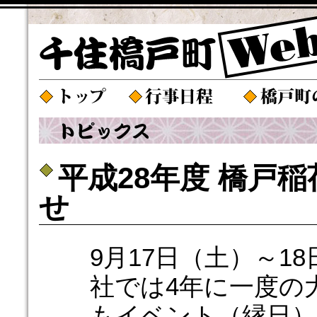
平成28年度 橋戸
せ
9月17日（土）～1
社では4年に一度の
もイベント（縁日）