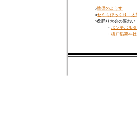
○
準備のようす
○
セミもびっくり！太
○盆踊り大会の賑わい
・
ポンテポルタ
・
橋戸稲荷神社