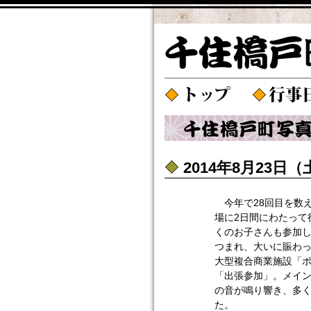
2014年8月23日
今年で28回目を数
場に2日間にわたって
くのお子さんも参加
つまれ、大いに賑わっ
大型複合商業施設「
「出張参加」。メイ
の音が鳴り響き、多
た。