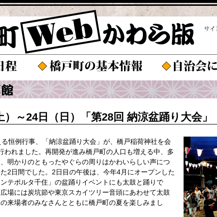
（土）～24日（日）「第28回 納涼盆踊り大会」
える恒例行事、「納涼盆踊り大会」が、橋戸稲荷神社を会
行われました。再開発が進み橋戸町の人口も増える中、多
し、明かりのともったやぐらの周りはかわいらしい声につ
た2日間でした。2日目の午後は、今年4月にオープンした
ポンテポルタ千住」の盆踊りイベントにも太鼓と踊りで
ン広場には炭坑節や東京スカイツリー音頭にあわせて太鼓
くの来場者のみなさんとともに橋戸町の夏を楽しみまし